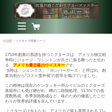
HOME
ミクターズ特集ページ
1753年創業の系譜を持つミクターズは、アメリカ独立戦
争時にジョージ・ワシントンが兵士に振る舞ったと伝わ
る、
アメリカ最古級のウイスキー
です。
当時は「シェンクス」「ボンバーガーズ」と呼ばれ、創
業当初から“コスト度外視”の哲学を掲げていました。
この精神は現在のケンタッキー州ルイビルのミクターズ
蒸留所にも受け継がれ、樽の二段階処理、51.5%での低
度数熟成、冬季加熱熟成など、味のための徹底したこだ
わりが世界的評価を生んでいます。
ミクターズは今もなお、アメリカで最も賞賛されるプレ