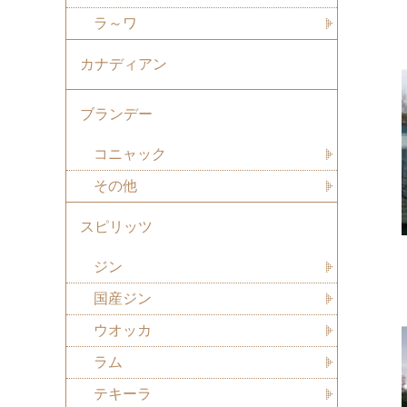
ラ～ワ
カナディアン
ブランデー
コニャック
その他
スピリッツ
ジン
国産ジン
ウオッカ
ラム
テキーラ