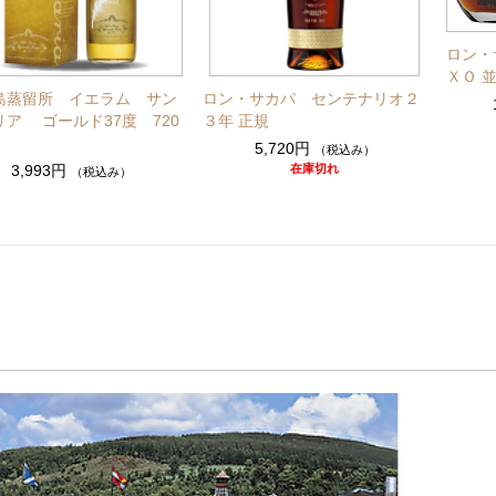
ロン・
ＸＯ 
島蒸留所 イエラム サン
ロン・サカパ センテナリオ２
リア ゴールド37度 720
３年 正規
5,720円
（税込み）
3,993円
在庫切れ
（税込み）