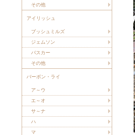
その他
アイリッシュ
ブッシュミルズ
ジェムソン
バスカー
その他
バーボン・ライ
ア～ウ
エ～オ
サ～ナ
ハ
マ