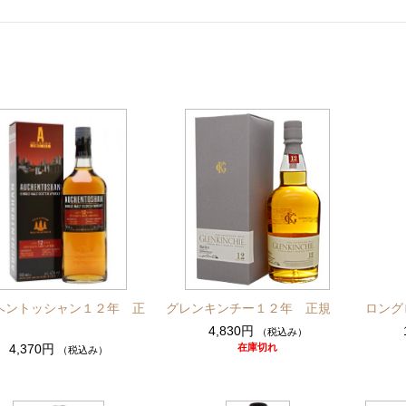
ヘントッシャン１２年 正
グレンキンチー１２年 正規
ロング
4,830円
（税込み）
4,370円
在庫切れ
（税込み）