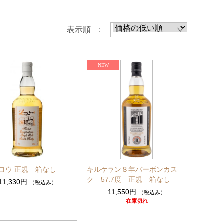
表示順 :
ロウ 正規 箱なし
キルケラン８年バーボンカス
ク 57.7度 正規 箱なし
11,330円
（税込み）
11,550円
（税込み）
在庫切れ