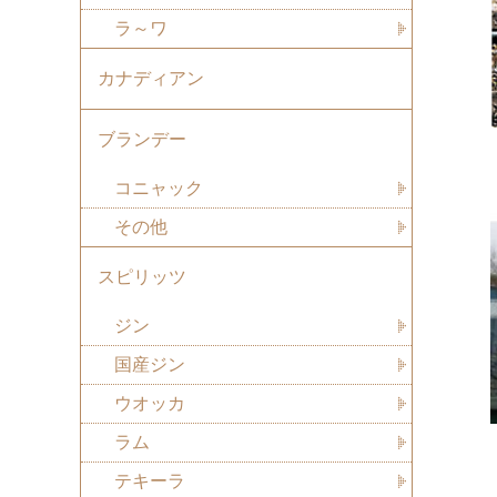
ラ～ワ
カナディアン
ブランデー
コニャック
その他
スピリッツ
ジン
国産ジン
ウオッカ
ラム
テキーラ