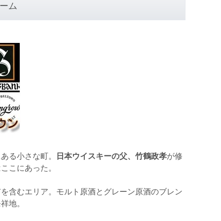
ーム
にある小さな町。
日本ウイスキーの父、竹鶴政孝
が修
はここにあった。
市を含むエリア。モルト原酒とグレーン原酒のブレン
発祥地。