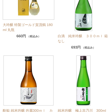
大吟醸 特製ゴールド賀茂鶴 180
ml 丸瓶
白滴 純米吟醸 ３００ｍｌ 箱
660円
（税込み）
なし
693円
（税込み）
酔鯨 純米吟醸 吟麗300ｍｌ カ
純米吟醸 極上吉乃川 300ml