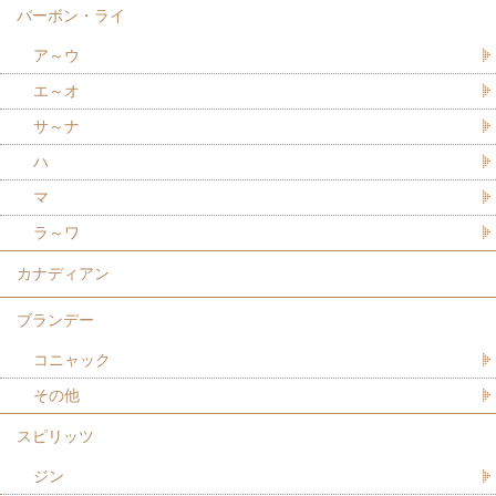
バーボン・ライ
ア～ウ
エ～オ
サ～ナ
ハ
マ
ラ～ワ
カナディアン
ブランデー
コニャック
その他
スピリッツ
ジン