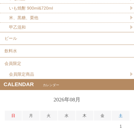
いも焼酎 900ml&720ml
米、黒糖、栗他
甲乙混和
ビール
飲料水
会員限定
会員限定商品
CALENDAR
カレンダー
2026年08月
日
月
火
水
木
金
土
1