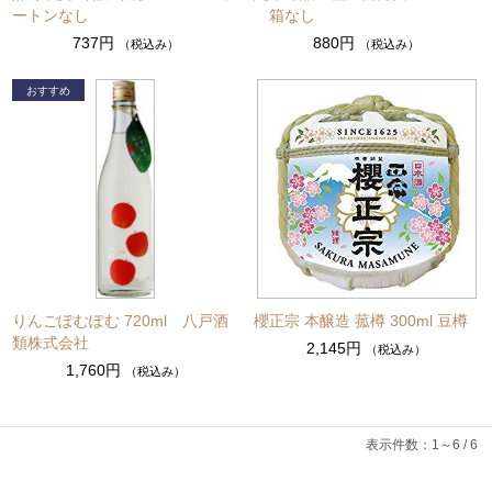
ートンなし
箱なし
737円
880円
（税込み）
（税込み）
りんごぽむぽむ 720ml 八戸酒
櫻正宗 本醸造 菰樽 300ml 豆樽
類株式会社
2,145円
（税込み）
1,760円
（税込み）
表示件数：1～6 / 6