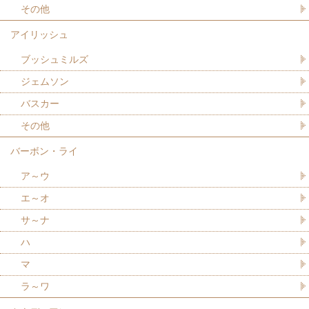
その他
アイリッシュ
ブッシュミルズ
ジェムソン
バスカー
その他
バーボン・ライ
ア～ウ
エ～オ
サ～ナ
ハ
マ
ラ～ワ