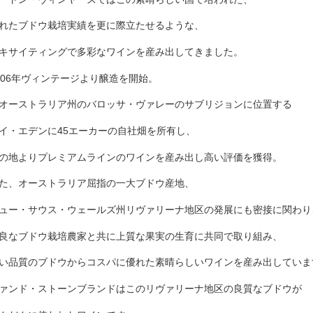
れたブドウ栽培実績を更に際立たせるような、
キサイティングで多彩なワインを産み出してきました。
006年ヴィンテージより醸造を開始。
オーストラリア州のバロッサ・ヴァレーのサブリジョンに位置する
イ・エデンに45エーカーの自社畑を所有し、
の地よりプレミアムラインのワインを産み出し高い評価を獲得。
た、オーストラリア屈指の一大ブドウ産地、
ュー・サウス・ウェールズ州リヴァリーナ地区の発展にも密接に関わり
良なブドウ栽培農家と共に上質な果実の生育に共同で取り組み、
い品質のブドウからコスパに優れた素晴らしいワインを産み出していま
ァンド・ストーンブランドはこのリヴァリーナ地区の良質なブドウが