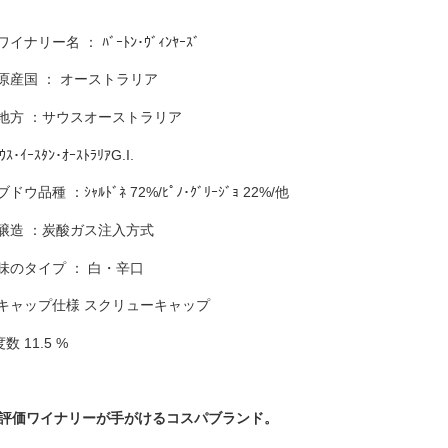
 ワイナリー名 ： ﾊﾞｰﾄﾝ･ｳﾞｨﾝﾔｰｽﾞ
 原産国 ： オーストラリア
 地方 ：サウスオーストラリア
ｳｽ･ｲｰｽﾀﾝ･ｵｰｽﾄﾗﾘｱG.I.
 ブドウ品種 ：ｼｬﾙﾄﾞﾈ 72%/ﾋﾟﾉ･ｸﾞﾘｰｼﾞｮ 22%/他
 醸造 ：炭酸ガス注入方式
 味のタイプ ： 白・辛口
 キャップ仕様 スクリューキャップ
度数 11.5 %
評価ワイナリーが手がけるコスパブランド。