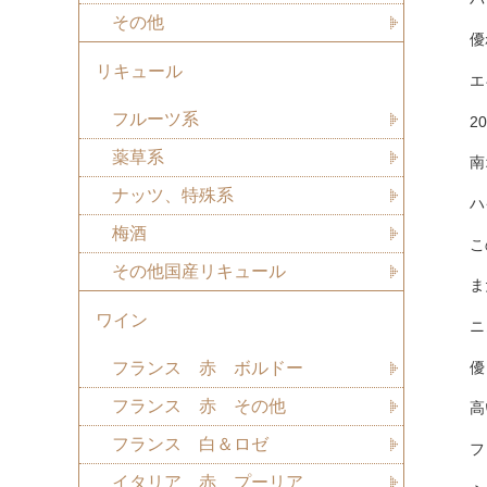
その他
優
リキュール
エ
フルーツ系
2
薬草系
南
ナッツ、特殊系
ハ
梅酒
こ
その他国産リキュール
ま
ワイン
ニ
優
フランス 赤 ボルドー
フランス 赤 その他
高
フランス 白＆ロゼ
フ
イタリア 赤 プーリア