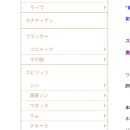
ラ～ワ
“
旨
カナディアン
ブランデー
ス
コニャック
美
その他
スピリッツ
ワ
ジン
評
国産ジン
ウオッカ
本
ラム
本
テキーラ
バ