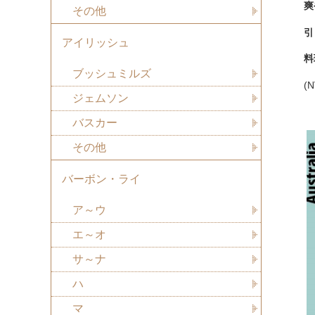
爽
その他
引
アイリッシュ
料
ブッシュミルズ
(
ジェムソン
バスカー
その他
バーボン・ライ
ア～ウ
エ～オ
サ～ナ
ハ
マ