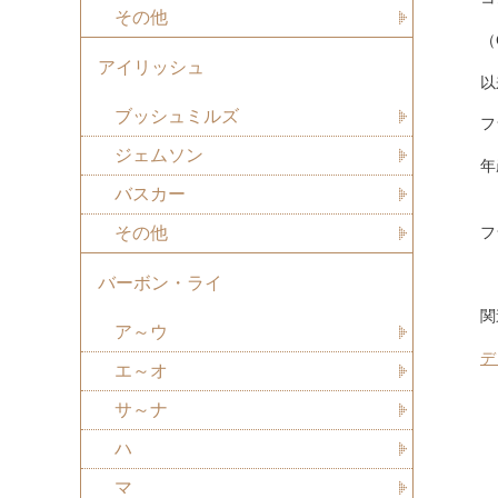
その他
（
アイリッシュ
以
ブッシュミルズ
フ
ジェムソン
年
バスカー
フ
その他
バーボン・ライ
関
ア～ウ
デ
エ～オ
サ～ナ
ハ
マ