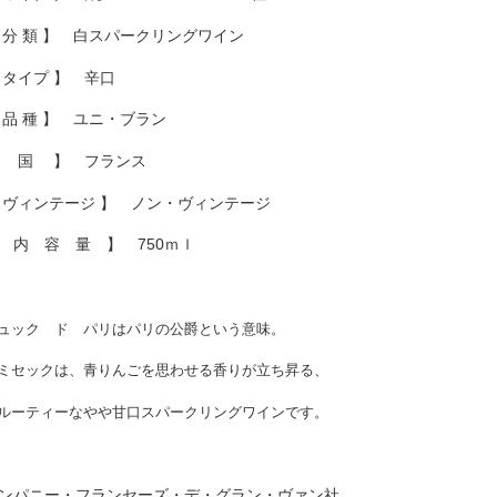
 分 類 】 白スパークリングワイン
 タイプ 】 辛口
 品 種 】 ユニ・ブラン
 国 】 フランス
 ヴィンテージ 】 ノン・ヴィンテージ
 内 容 量 】 750ｍｌ
ュック ド パリはパリの公爵という意味。
ミセックは、青りんごを思わせる香りが立ち昇る、
ルーティーなやや甘口スパークリングワインです。
ンパニー・フランセーズ・デ・グラン・ヴァン社