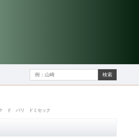
検索
ク ド パリ ドミセック