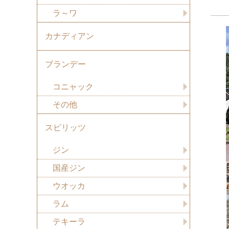
ラ～ワ
カナディアン
ブランデー
コニャック
その他
スピリッツ
ジン
国産ジン
ウオッカ
ラム
テキーラ