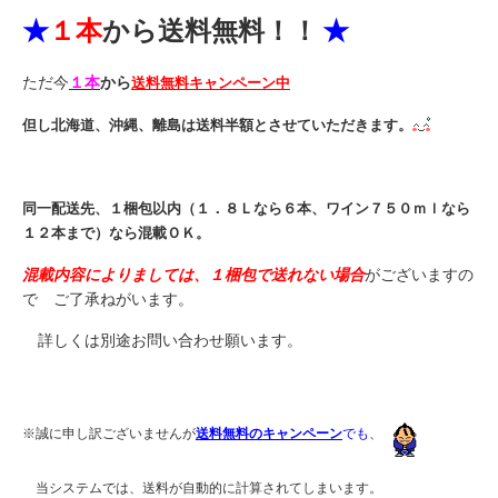
★
１本
から送料無料！！
★
ただ今
１本
から
送料無料キャンペーン中
但し北海道、沖縄、離島は送料半額とさせていただきます。
同一配送先、１梱包以内（１．８Ｌなら６本、ワイン７５０ｍｌなら
１２本まで）なら混載ＯＫ。
混載内容によりましては、１梱包で送れない場合
がございますの
で ご了承ねがいます。
詳しくは別途お問い合わせ願います。
※
誠に申し訳ございませんが
送料無料のキャンペーン
でも
、
当システムでは、送料が自動的に計算されてしまいます。