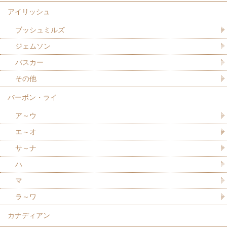
アイリッシュ
ブッシュミルズ
ジェムソン
バスカー
その他
バーボン・ライ
ア～ウ
エ～オ
サ～ナ
ハ
マ
ラ～ワ
カナディアン