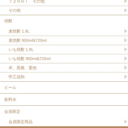
７２０ｍｌ その他
その他
焼酎
麦焼酎 1.8L
麦焼酎 900ml&720ml
いも焼酎 1.8L
いも焼酎 900ml&720ml
米、黒糖、栗他
甲乙混和
ビール
飲料水
会員限定
会員限定商品