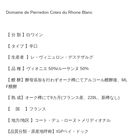
Domaine de Pierredon Cotes du Rhone Blanc
【 分 類 】白ワイン
【 タイプ 】辛口
【 生産者 】レ・ヴィニュロン・デステザルグ
【 品 種 】ヴィオニエ 50%/ルーサンヌ 50%
【 醗 酵】酵母添加を行わずオーク樽にてアルコール醗酵後、ML
F醗酵
【 熟 成】オーク樽にて9カ月(フランス産、228L、新樽なし)
【 国 】フランス
【 地方/地区 】コート・デュ・ローヌ > メリディオナル
【品質分類・原産地呼称】IGPペイ・ドック