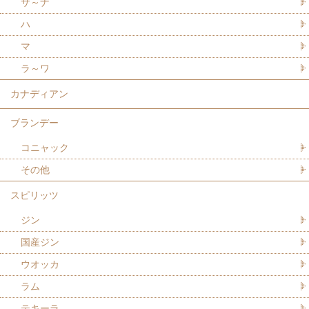
サ～ナ
ハ
マ
ラ～ワ
カナディアン
ブランデー
コニャック
その他
スピリッツ
ジン
国産ジン
ウオッカ
ラム
テキーラ