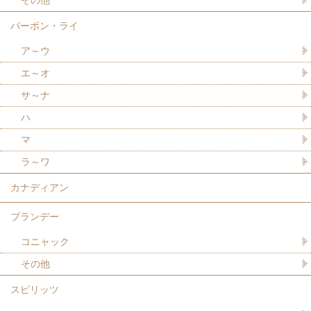
バーボン・ライ
ア～ウ
エ～オ
サ～ナ
ハ
マ
ラ～ワ
カナディアン
ブランデー
コニャック
その他
スピリッツ