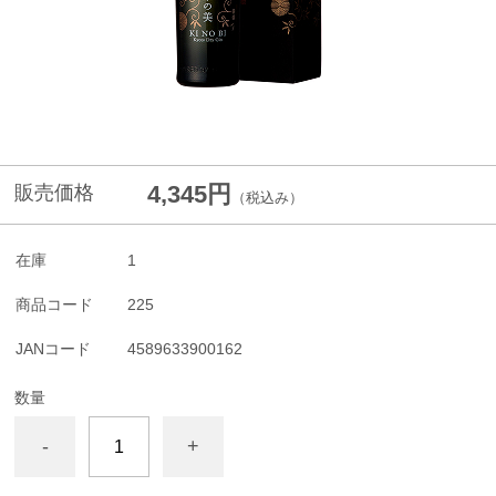
4,345円
販売価格
（税込み）
在庫
1
商品コード
225
JANコード
4589633900162
数量
-
+