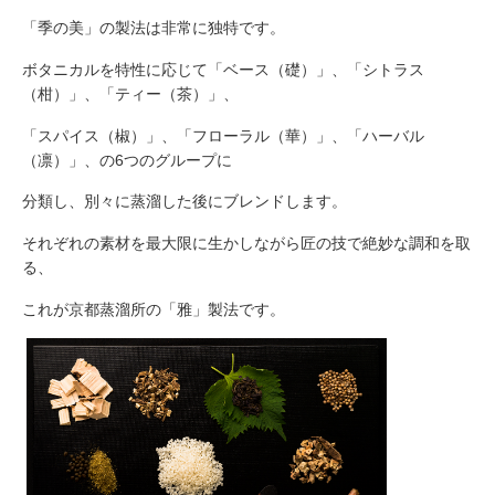
「季の美」の製法は非常に独特です。
ボタニカルを特性に応じて「ベース（礎）」、「シトラス
（柑）」、「ティー（茶）」、
「スパイス（椒）」、「フローラル（華）」、「ハーバル
（凛）」、の6つのグループに
分類し、別々に蒸溜した後にブレンドします。
それぞれの素材を最大限に生かしながら匠の技で絶妙な調和を取
る、
これが京都蒸溜所の「雅」製法です。