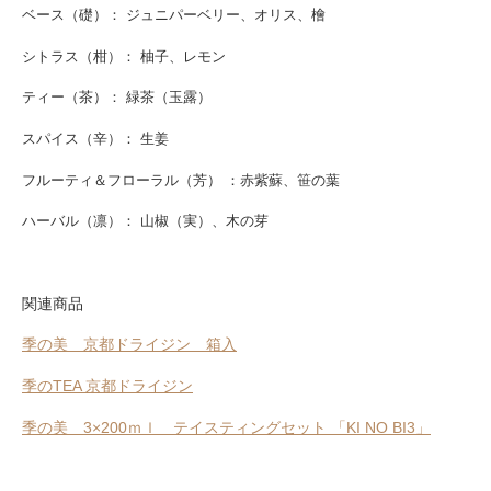
ベース（礎）： ジュニパーベリー、オリス、檜
シトラス（柑）： 柚子、レモン
ティー（茶）： 緑茶（玉露）
スパイス（辛）： 生姜
フルーティ＆フローラル（芳） ：赤紫蘇、笹の葉
ハーバル（凛）： 山椒（実）、木の芽
関連商品
季の美 京都ドライジン 箱入
季のTEA 京都ドライジン
季の美 3×200ｍｌ テイスティングセット 「KI NO BI3」