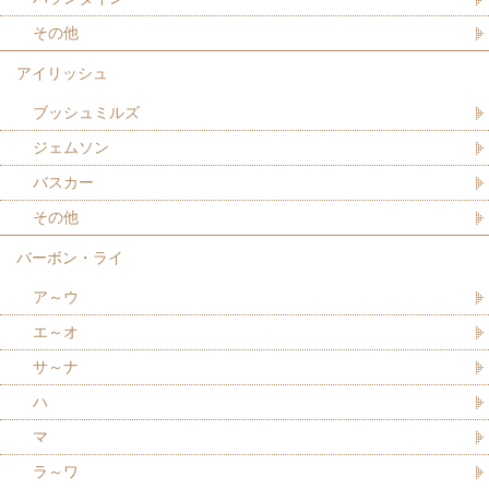
その他
アイリッシュ
ブッシュミルズ
ジェムソン
バスカー
その他
バーボン・ライ
ア～ウ
エ～オ
サ～ナ
ハ
マ
ラ～ワ