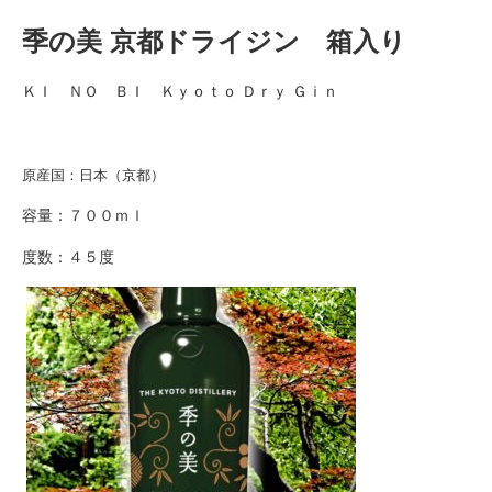
季の美 京都ドライジン 箱入り
ＫＩ ＮＯ ＢＩ Ｋｙｏｔｏ Ｄｒｙ Ｇｉｎ
原産国：日本（京都）
容量：７００ｍｌ
度数：４５度