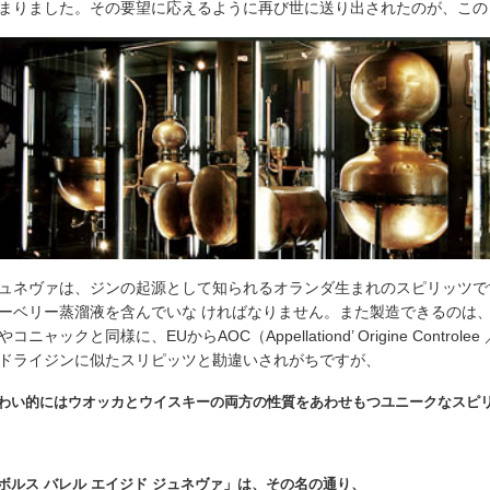
まりました。その要望に応えるように再び世に送り出されたのが、この
ュネヴァは、ジンの起源として知られるオランダ生まれのスピリッツで
ーベリー蒸溜液を含んでいな ければなりません。また製造できるのは、
やコニャックと同様に、EUからAOC（Appellationd’ Origine Co
ドライジンに似たスリピッツと勘違いされがちですが、
わい的にはウオッカとウイスキーの両方の性質をあわせもつユニークなスピ
ボルス バレル エイジド ジュネヴァ」は、その名の通り、