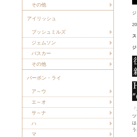
その他
ジ
アイリッシュ
2
ブッシュミルズ
ス
ジェムソン
ジ
バスカー
その他
バーボン・ライ
ア～ウ
エ～オ
「
サ～ナ
ツ
は
ハ
う
マ