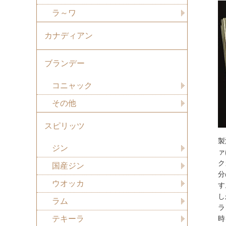
ラ～ワ
カナディアン
ブランデー
コニャック
その他
スピリッツ
製
ジン
ァ
ク
国産ジン
分
ウオッカ
す
し
ラム
ラ
テキーラ
時