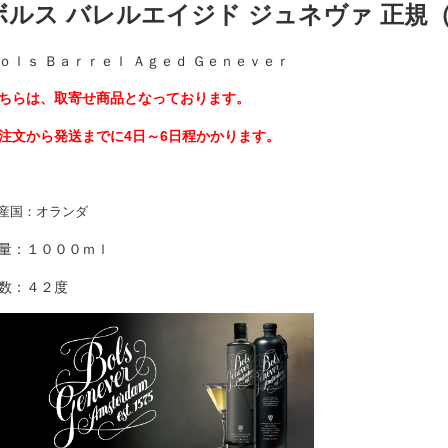
ボルス バレルエイジド ジュネヴァ 正規
ｏｌｓ Ｂａｒｒｅｌ Ａｇｅｄ Ｇｅｎｅｖｅｒ
ちらは、取寄せ商品となっております。
注文から発送までに4日～6日程かかります。
産国：オランダ
量：１０００ｍｌ
数：４２度