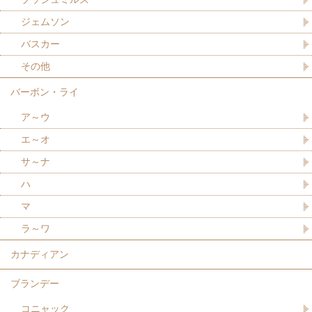
ジェムソン
バスカー
その他
バーボン・ライ
ア～ウ
エ～オ
サ～ナ
ハ
マ
ラ～ワ
カナディアン
ブランデー
コニャック