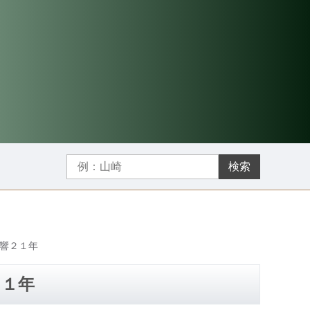
検索
ー響２１年
２１年