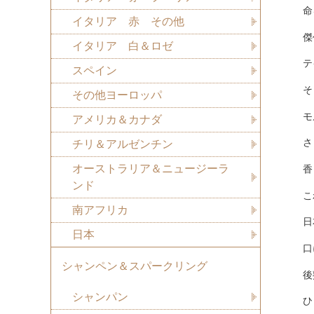
命
イタリア 赤 その他
傑
イタリア 白＆ロゼ
テ
スペイン
そ
その他ヨーロッパ
モ
アメリカ＆カナダ
さ
チリ＆アルゼンチン
オーストラリア＆ニュージーラ
香
ンド
こ
南アフリカ
日
日本
口
シャンペン＆スパークリング
後
シャンパン
ひ