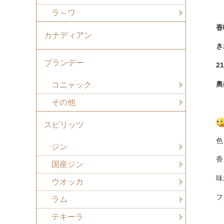
ラ～ワ
香
カナディアン
き
ブランデー
2
奥
コニャック
その他
スピリッツ
色
ジン
香
国産ジン
味
ウオッカ
フ
ラム
テキーラ