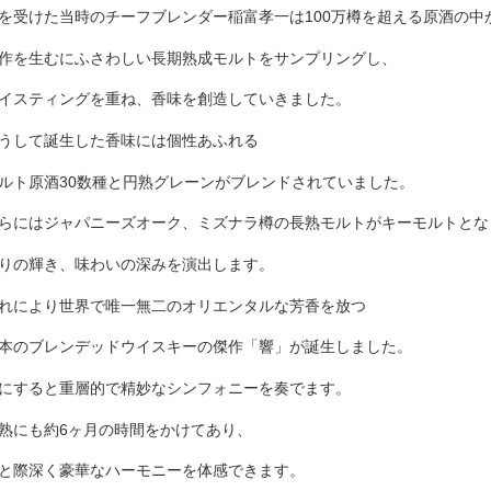
を受けた当時のチーフブレンダー稲富孝一は100万樽を超える原酒の中
作を生むにふさわしい長期熟成モルトをサンプリングし、
イスティングを重ね、香味を創造していきました。
うして誕生した香味には個性あふれる
ルト原酒30数種と円熟グレーンがブレンドされていました。
らにはジャパニーズオーク、ミズナラ樽の長熟モルトがキーモルトとな
りの輝き、味わいの深みを演出します。
れにより世界で唯一無二のオリエンタルな芳香を放つ
本のブレンデッドウイスキーの傑作「響」が誕生しました。
にすると重層的で精妙なシンフォニーを奏でます。
熟にも約6ヶ月の時間をかけてあり、
と際深く豪華なハーモニーを体感できます。