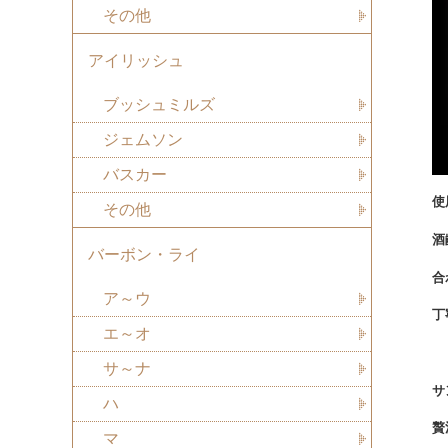
その他
アイリッシュ
ブッシュミルズ
ジェムソン
バスカー
使
その他
酒
バーボン・ライ
合
ア～ウ
丁
エ～オ
サ～ナ
サ
ハ
贅
マ