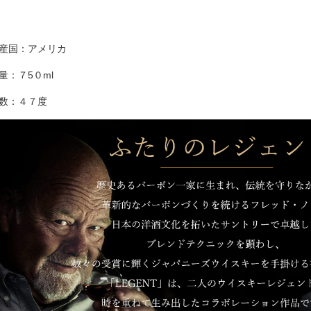
産国：アメリカ
量：７5０ml
数：４７度