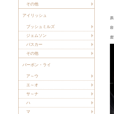
その他
アイリッシュ
原
ブッシュミルズ
容
ジェムソン
度
バスカー
その他
バーボン・ライ
ア～ウ
エ～オ
サ～ナ
ハ
マ