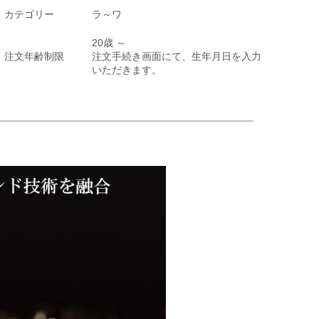
カテゴリー
ラ～ワ
20歳 ～
注文年齢制限
注文手続き画面にて、生年月日を入力
いただきます。