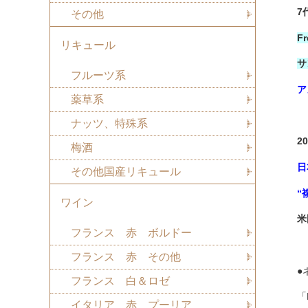
7
その他
F
リキュール
サ
フルーツ系
ア
薬草系
ナッツ、特殊系
2
梅酒
日
その他国産リキュール
“
ワイン
米
フランス 赤 ボルドー
フランス 赤 その他
●
フランス 白＆ロゼ
「
イタリア 赤 プーリア