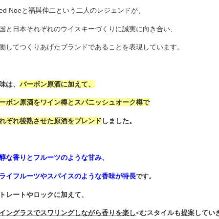
red Noeと福與伸二という二人のレジェンドが、
国と日本それぞれのウイスキーづくりに誠実に向き合い、
働してつくりあげたブランドであることを表現しています。
味は、
バーボン原酒に加えて、
ーボン原酒をワイン樽とスパニッシュオーク樽で
れぞれ後熟させた原酒をブレンド
しました。
醇な香りとフルーツのような甘み、
ライフルーツやスパイスのような香味が特長
です。
トレートやロックに加えて、
イングラスでスワリングしながら香りを楽し
<
むスタイルも提案してい