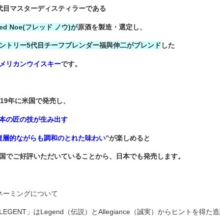
代目マスターディスティラーである
red Noe(フレッド ノウ)
が
原酒を製造・選定し、
ントリー5代目チーフブレンダー福與伸二がブレンド
した
メリカンウイスキー
です。
019年に米国で発売し、
本の匠の技が生み出す
複層的ながらも調和のとれた味わい
”が楽しめると
国でご好評いただいていることから、日本でも発売します。
ネーミングについて
LEGENT」はLegend（伝説）とAllegiance（誠実）からヒントを得