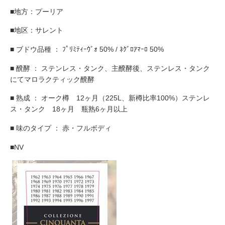
■地方：プーリア
■地区：サレント
■ ブドウ品種 ： ﾌﾟﾘﾐﾃｨｰｳﾞｫ 50% / ﾈｸﾞﾛｱﾏｰﾛ 50%
■ 醗酵 ： ステンレス・タンク、主醗酵後、ステンレス・タンク
にてマロラクティック醗酵
■ 熟成 ： オーク樽 12ヶ月（225L、新樽比率100%）ステンレ
ス・タンク 18ヶ月 瓶熟6ヶ月以上
■ 味のタイプ ： 赤・フルボディ
■NV