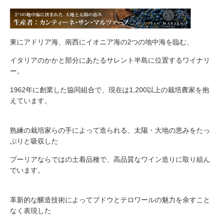
東にアドリア海、南西にイオニア海の2つの地中海を臨む、
イタリアのかかと部分にあたるサレント半島に位置するワイナリ
ー。
1962年に創業した協同組合で、現在は1,200以上の栽培農家を抱
えています。
熟練の栽培家らの手によって造られる、太陽・大地の恵みをたっ
ぷりと吸収した
プーリアならではの土着品種で、高品質なワイン造りに取り組ん
でいます。
革新的な醸造技術によってブドウとテロワールの魅力を余すこと
なく表現した