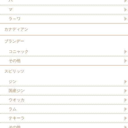
ハ
マ
ラ～ワ
カナディアン
ブランデー
コニャック
その他
スピリッツ
ジン
国産ジン
ウオッカ
ラム
テキーラ
その他