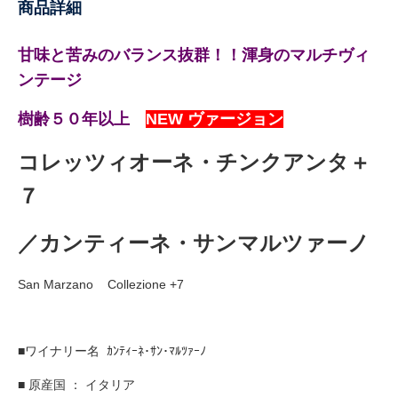
商品詳細
甘味と苦みのバランス抜群！！渾身のマルチヴィ
ンテージ
樹齢５０年以上
NEW ヴァージョン
コレッツィオーネ・チンクアンタ＋
７
／カンティーネ・サンマルツァーノ
San Marzano Collezione +7
■ワイナリー名 ｶﾝﾃｨｰﾈ･ｻﾝ･ﾏﾙﾂｧｰﾉ
■ 原産国 ： イタリア