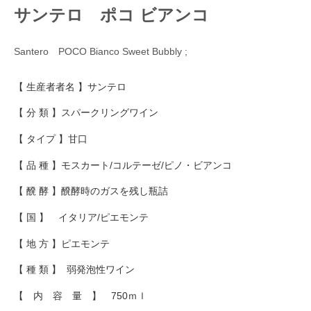
サンテロ ポコ ビアンコ
Santero POCO Bianco Sweet Bubbly ;
【 生産者者名 】サンテロ
【 分 類 】スパークリングワイン
【 タイプ 】甘口
【 品 種 】モスカート/コルテーゼ/ピノ・ビアンコ
【 醗 酵 】醗酵時のガスを残し瓶詰
【 国 】 イタリア/ピエモンテ
【 地 方 】ピエモンテ
【 種 類 】 弱発泡性ワイン
【 内 容 量 】 750ｍｌ