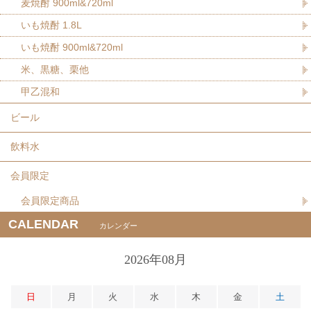
麦焼酎 900ml&720ml
いも焼酎 1.8L
いも焼酎 900ml&720ml
米、黒糖、栗他
甲乙混和
ビール
飲料水
会員限定
会員限定商品
CALENDAR
カレンダー
2026年08月
日
月
火
水
木
金
土