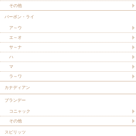
その他
バーボン・ライ
ア～ウ
エ～オ
サ～ナ
ハ
マ
ラ～ワ
カナディアン
ブランデー
コニャック
その他
スピリッツ