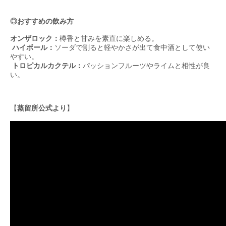
◎おすすめの飲み方
オンザロック：
樽香と甘みを素直に楽しめる。
ハイボール：
ソーダで割ると軽やかさが出て食中酒として使い
やすい。
トロピカルカクテル：
パッションフルーツやライムと相性が良
い。
【
蒸留所公式より
】