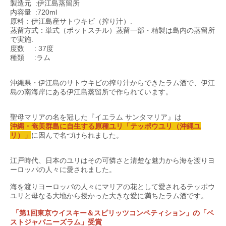
製造元 :伊江島蒸留所
内容量 :720ml
原料：伊江島産サトウキビ（搾り汁）.
蒸留方式：単式（ポットスチル）蒸留一部・精製は島内の蒸留所
で実施.
度数 : 37度
種類 :ラム
沖縄県・伊江島のサトウキビの搾り汁からできたラム酒で、伊江
島の南海岸にある伊江島蒸留所で作られています。
聖母マリアの名を冠した『イエラム サンタマリア』は
沖縄・奄美群島に自生する原種ユリ「テッポウユリ（沖縄ユ
リ）」
に因んで名づけられました。
江戸時代、日本のユリはその可憐さと清楚な魅力から海を渡りヨ
ーロッパの人々に愛されました。
海を渡りヨーロッパの人々にマリアの花として愛されるテッポウ
ユリと母なる大地から授かった大きな愛に満ちたラム酒です。
「第1回東京ウイスキー＆スピリッツコンペティション」の「ベ
ストジャパニーズラム」受賞