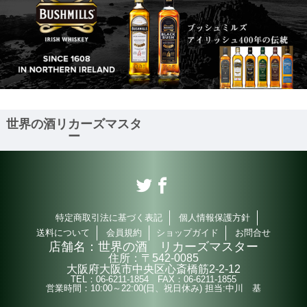
世界の酒リカーズマスタ
ー
特定商取引法に基づく表記
個人情報保護方針
送料について
会員規約
ショップガイド
お問合せ
店舗名：
世界の酒 リカーズマスター
住所：
〒542-0085
大阪府大阪市中央区心斎橋筋2-2-12
TEL：
06-6211-1854
FAX：
06-6211-1855
営業時間：
10:00～22:00(日、祝日休み) 担当:中川 基