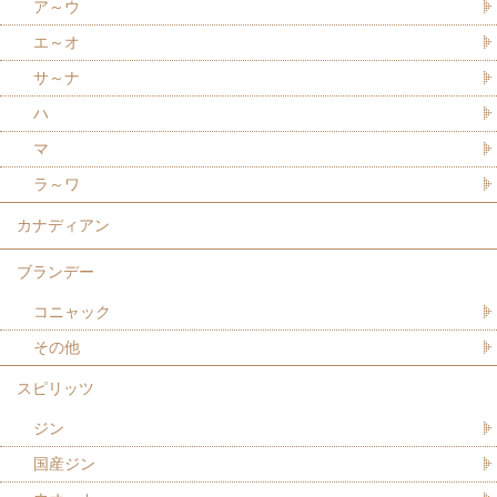
ア～ウ
エ～オ
サ～ナ
ハ
マ
ラ～ワ
カナディアン
ブランデー
コニャック
その他
スピリッツ
ジン
国産ジン