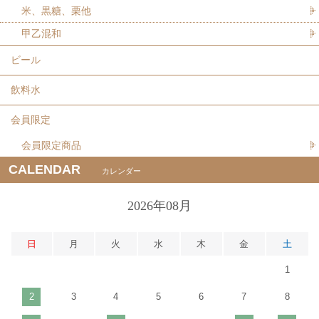
米、黒糖、栗他
甲乙混和
ビール
飲料水
会員限定
会員限定商品
CALENDAR
カレンダー
2026年08月
日
月
火
水
木
金
土
1
2
3
4
5
6
7
8