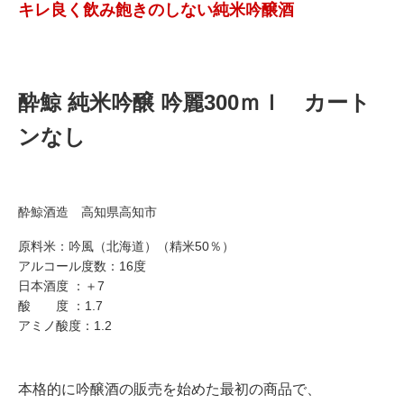
キレ良く飲み飽きのしない純米吟醸酒
酔鯨 純米吟醸 吟麗300ｍｌ カート
ンなし
酔鯨酒造 高知県高知市
原料米：吟風（北海道）（精米50％）
アルコール度数：16度
日本酒度 ：＋7
酸 度 ：1.7
アミノ酸度：1.2
本格的に吟醸酒の販売を始めた最初の商品で、