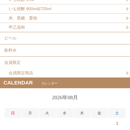
いも焼酎 900ml&720ml
米、黒糖、栗他
甲乙混和
ビール
飲料水
会員限定
会員限定商品
CALENDAR
カレンダー
2026年08月
日
月
火
水
木
金
土
1