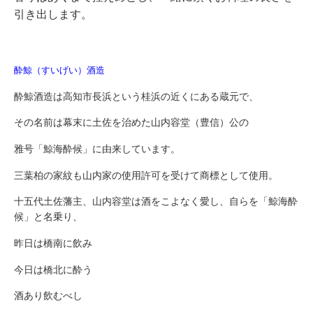
引き出します。
酔鯨（すいげい）酒造
酔鯨酒造は高知市長浜という桂浜の近くにある蔵元で、
その名前は幕末に土佐を治めた山内容堂（豊信）公の
雅号「鯨海酔候」に由来しています。
三葉柏の家紋も山内家の使用許可を受けて商標として使用。
十五代土佐藩主、山内容堂は酒をこよなく愛し、自らを「鯨海酔
候」と名乗り、
昨日は橋南に飲み
今日は橋北に酔う
酒あり飲むべし