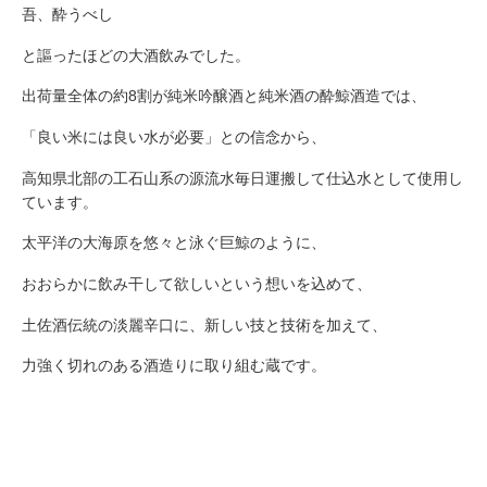
吾、酔うべし
と謳ったほどの大酒飲みでした。
出荷量全体の約8割が純米吟醸酒と純米酒の酔鯨酒造では、
「良い米には良い水が必要」との信念から、
高知県北部の工石山系の源流水毎日運搬して仕込水として使用し
ています。
太平洋の大海原を悠々と泳ぐ巨鯨のように、
おおらかに飲み干して欲しいという想いを込めて、
土佐酒伝統の淡麗辛口に、新しい技と技術を加えて、
力強く切れのある酒造りに取り組む蔵です。