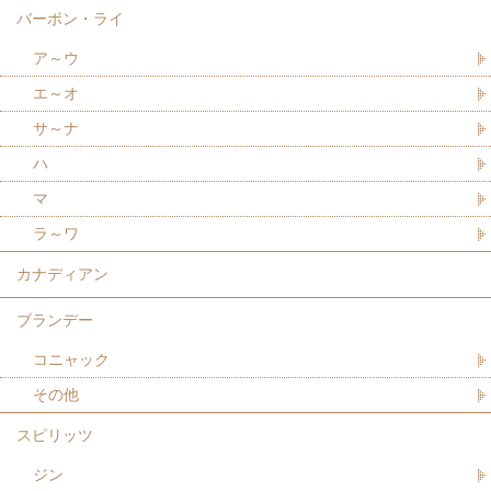
バーボン・ライ
ア～ウ
エ～オ
サ～ナ
ハ
マ
ラ～ワ
カナディアン
ブランデー
コニャック
その他
スピリッツ
ジン