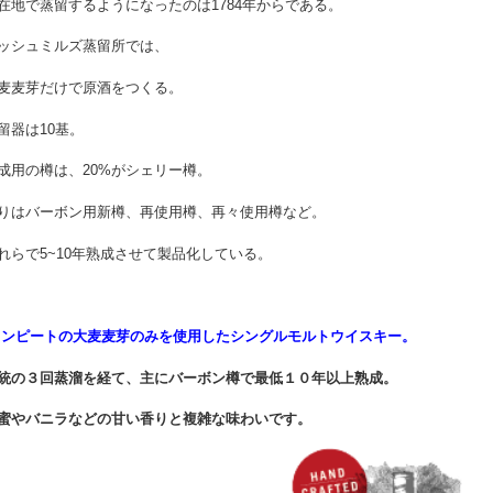
在地で蒸留するようになったのは1784年からである。
ッシュミルズ蒸留所では、
麦麦芽だけで原酒をつくる。
留器は10基。
成用の樽は、20%がシェリー樽。
りはバーボン用新樽、再使用樽、再々使用樽など。
れらで5~10年熟成させて製品化している。
ノンピートの大麦麦芽のみを使用したシングルモルトウイスキー。
統の３回蒸溜を経て、主にバーボン樽で最低１０年以上熟成。
蜜やバニラなどの甘い香りと複雑な味わいです。