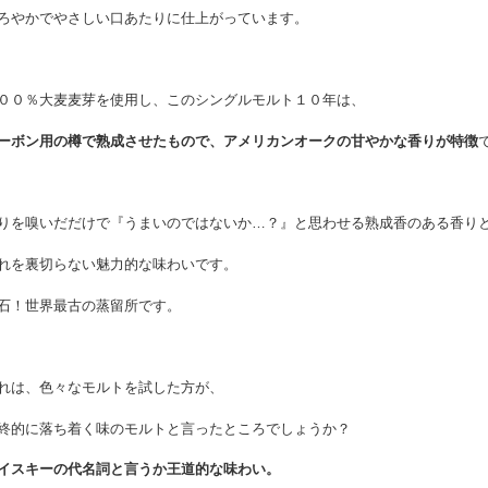
ろやかでやさしい口あたりに仕上がっています。
００％大麦麦芽を使用し、
このシングルモルト１０年は、
ーボン用の樽で熟成させたもので、
アメリカンオークの甘やかな香りが特徴
りを嗅いだだけで『うまいのではないか…？』と思わせる熟成香のある香り
れを裏切らない魅力的な味わいです。
石！世界最古の蒸留所です。
れは、色々なモルトを試した方が、
終的に落ち着く味のモルトと言ったところでしょうか？
イスキーの代名詞と言うか王道的な味わい。