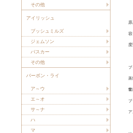
その他
アイリッシュ
原
ブッシュミルズ
容
ジェムソン
度
バスカー
その他
ブ
バーボン・ライ
蒸
ア～ウ
世
エ～オ
ブ
サ～ナ
ア
ハ
マ