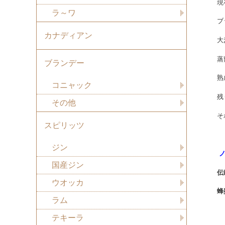
現
ラ～ワ
ブ
カナディアン
大
蒸
ブランデー
熟
コニャック
残
その他
そ
スピリッツ
ジン
国産ジン
伝
ウオッカ
蜂
ラム
テキーラ